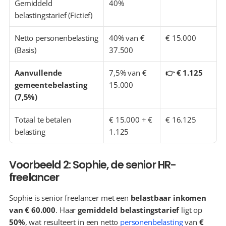
Gemiddeld 
40%
belastingstarief (Fictief)
Netto personenbelasting 
40% van € 
€ 15.000
(Basis)
37.500
Aanvullende 
7,5% van € 
👉 € 1.125
gemeentebelasting 
15.000
(7,5%)
Totaal te betalen 
€ 15.000 + € 
€ 16.125
belasting
1.125
Voorbeeld 2: Sophie, de senior HR-
freelancer
Sophie is senior freelancer met een 
belastbaar inkomen 
van € 60.000
. Haar 
gemiddeld belastingstarief
 ligt op 
50%
, wat resulteert in een netto 
personenbelasting
 van 
€ 