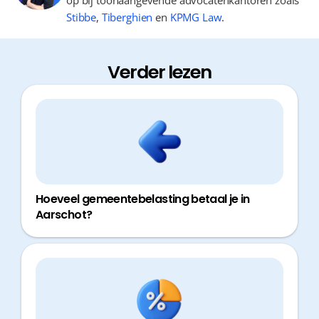
op bij toonaangevende advocatenkantoren zoals
Stibbe
,
Tiberghien
en
KPMG Law
.
Verder lezen
Hoeveel gemeentebelasting betaal je in
Aarschot?