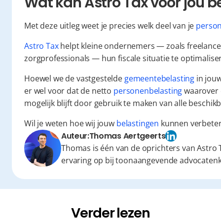
Wat kan Astro Tax voor jou 
Met deze uitleg weet je precies welk deel van je 
person
Astro Tax
 helpt kleine ondernemers — zoals freelancer
zorgprofessionals — hun fiscale situatie te optimalise
Hoewel we de vastgestelde 
gemeentebelasting
 in jo
er wel voor dat de netto 
personenbelasting
 waarover 
mogelijk blijft door gebruik te maken van alle beschikb
Wil je weten hoe wij jouw 
belastingen
 kunnen verbeter
Auteur:
Thomas Aertgeerts
Thomas is één van de oprichters van Astro T
ervaring op bij toonaangevende advocaten
Verder lezen