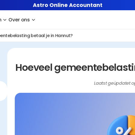
Astro Online Accountant
n
Over ons
ntebelasting betaal je in Hannut?
Hoeveel gemeentebelastin
Laatst geüpdatet o