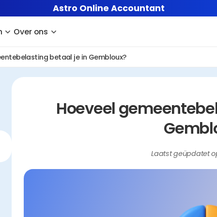
Astro Online Accountant
n
Over ons
entebelasting betaal je in Gembloux?
Hoeveel gemeentebelas
Gembl
Laatst geüpdatet o