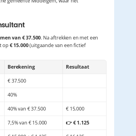
sche gemeente Middelgem, waar het 
nsultant
omen van € 37.500
. Na aftrekken en met een 
it op 
€ 15.000
 (uitgaande van een fictief 
Berekening
Resultaat
€ 37.500
40%
40% van € 37.500
€ 15.000
7,5% van € 15.000
👉 € 1.125