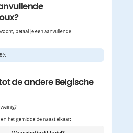
anvullende 
loux?
 woont, betaal je een aanvullende 
,8%
ot de andere Belgische 
 weinig?
n en het gemiddelde naast elkaar:
Waar vind je dit tarief?