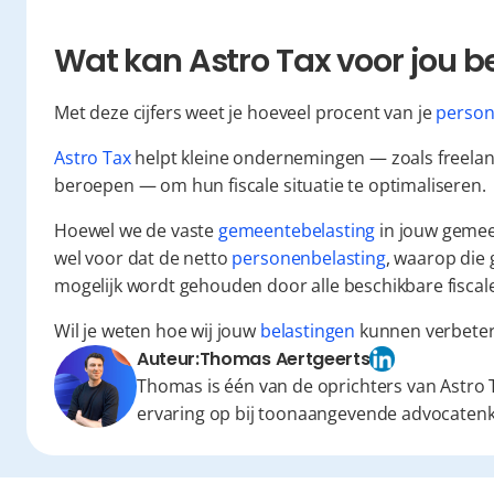
Wat kan Astro Tax voor jou 
Met deze cijfers weet je hoeveel procent van je 
person
Astro Tax
 helpt kleine ondernemingen — zoals freelan
beroepen — om hun fiscale situatie te optimaliseren.
Hoewel we de vaste 
gemeentebelasting
 in jouw gemee
wel voor dat de netto 
personenbelasting
, waarop die
mogelijk wordt gehouden door alle beschikbare fiscal
Wil je weten hoe wij jouw 
belastingen
 kunnen verbeter
Auteur:
Thomas Aertgeerts
Thomas is één van de oprichters van Astro T
ervaring op bij toonaangevende advocaten