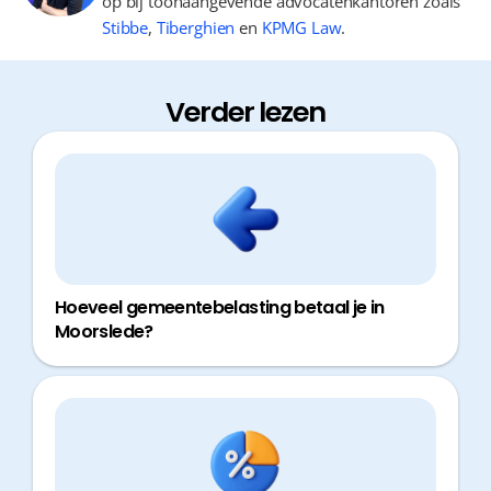
op bij toonaangevende advocatenkantoren zoals
Stibbe
,
Tiberghien
en
KPMG Law
.
Verder lezen
Hoeveel gemeentebelasting betaal je in
Moorslede?