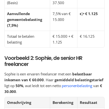
(Basis)
37.500
Aanvullende 
7,5% van € 
👉 € 1.125
gemeentebelasting 
15.000
(7,5%)
Totaal te betalen 
€ 15.000 + € 
€ 16.125
belasting
1.125
Voorbeeld 2: Sophie, de senior HR 
freelancer
Sophie is een ervaren freelancer met een 
belastbaar 
inkomen van € 60.000
. Haar 
gemiddeld belastingstarief
ligt op 
50%
, wat leidt tot een netto 
personenbelasting
 van 
€ 
30.000
.
Omschrijving
Berekening
Resultaat