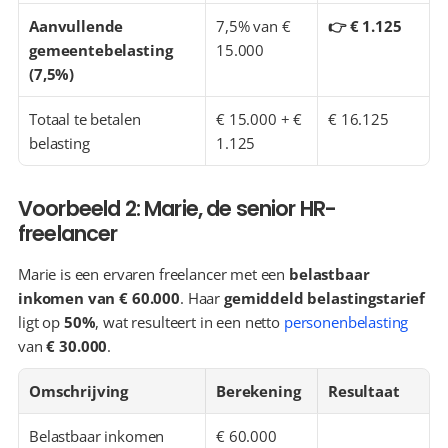
Aanvullende 
7,5% van € 
👉 € 1.125
gemeentebelasting 
15.000
(7,5%)
Totaal te betalen 
€ 15.000 + € 
€ 16.125
belasting
1.125
Voorbeeld 2: Marie, de senior HR-
freelancer
Marie is een ervaren freelancer met een 
belastbaar 
inkomen van € 60.000
. Haar 
gemiddeld belastingstarief
ligt op 
50%
, wat resulteert in een netto 
personenbelasting
van 
€ 30.000
.
Omschrijving
Berekening
Resultaat
Belastbaar inkomen
€ 60.000