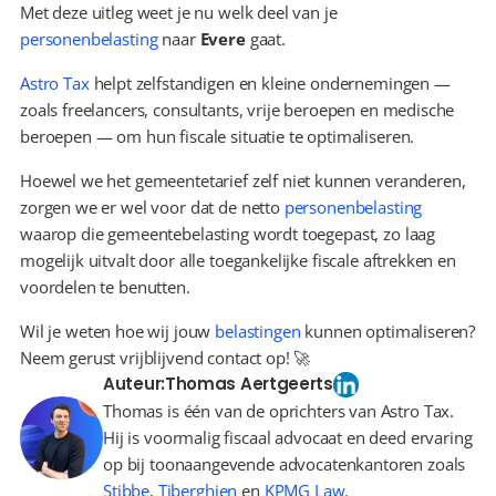
Met deze uitleg weet je nu welk deel van je 
personenbelasting
 naar 
Evere
 gaat.
Astro Tax
 helpt zelfstandigen en kleine ondernemingen — 
zoals freelancers, consultants, vrije beroepen en medische 
beroepen — om hun fiscale situatie te optimaliseren.
Hoewel we het gemeentetarief zelf niet kunnen veranderen, 
zorgen we er wel voor dat de netto 
personenbelasting
waarop die gemeentebelasting wordt toegepast, zo laag 
mogelijk uitvalt door alle toegankelijke fiscale aftrekken en 
voordelen te benutten.
Wil je weten hoe wij jouw 
belastingen
 kunnen optimaliseren? 
Neem gerust vrijblijvend contact op! 🚀
Auteur:
Thomas Aertgeerts
Thomas is één van de oprichters van Astro Tax.
Hij is voormalig fiscaal advocaat en deed ervaring
op bij toonaangevende advocatenkantoren zoals
Stibbe
,
Tiberghien
en
KPMG Law
.