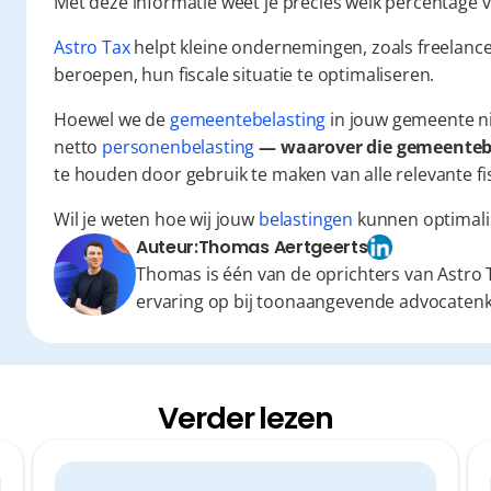
Met deze informatie weet je precies welk percentage v
Astro Tax
 helpt kleine ondernemingen, zoals freelance
beroepen, hun fiscale situatie te optimaliseren.
Hoewel we de 
gemeentebelasting
 in jouw gemeente n
netto 
personenbelasting
 — waarover die gemeenteb
te houden door gebruik te maken van alle relevante fi
Wil je weten hoe wij jouw 
belastingen
 kunnen optimali
Auteur:
Thomas Aertgeerts
Thomas is één van de oprichters van Astro T
ervaring op bij toonaangevende advocaten
Verder lezen