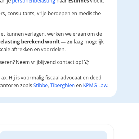
an je 
personenbelasting
 naar 
Estinnes
 vloeit.
rs, consultants, vrije beroepen en medische 
iet kunnen verlagen, werken we eraan om de 
elasting berekend wordt — zo 
laag mogelijk 
scale aftrekken en voordelen.
seren? Neem vrijblijvend contact op! 🚀
ax. Hij is voormalig fiscaal advocaat en deed
kantoren zoals
Stibbe
,
Tiberghien
en
KPMG Law
.