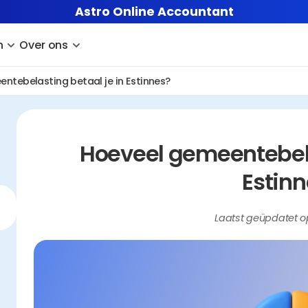
Astro Online Accountant
n
Over ons
ntebelasting betaal je in Estinnes?
Hoeveel gemeentebelas
Estinn
Laatst geüpdatet o