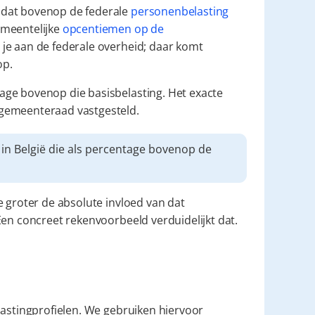
dat bovenop de federale 
personenbelasting
meentelijke 
opcentiemen op de 
je aan de federale overheid; daar komt 
op.
tage bovenop die basisbelasting. Het exacte 
 gemeenteraad vastgesteld.
👉 Aanvullende gemeentebelasting is een belasting in België die als percentage bovenop de 
oe groter de absolute invloed van dat 
Een concreet rekenvoorbeeld verduidelijkt dat.
lastingprofielen. We gebruiken hiervoor 