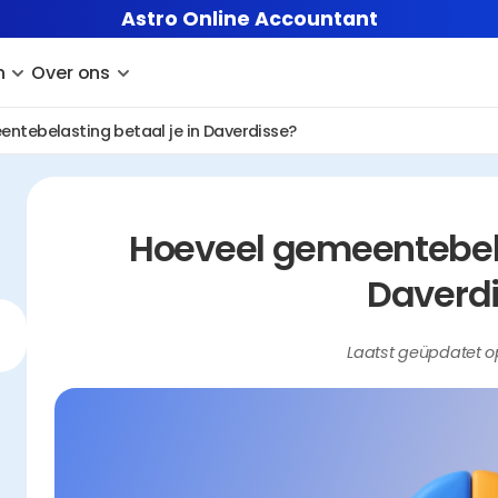
Astro Online Accountant
n
Over ons
ntebelasting betaal je in Daverdisse?
Hoeveel gemeentebelas
Daverd
Laatst geüpdatet o