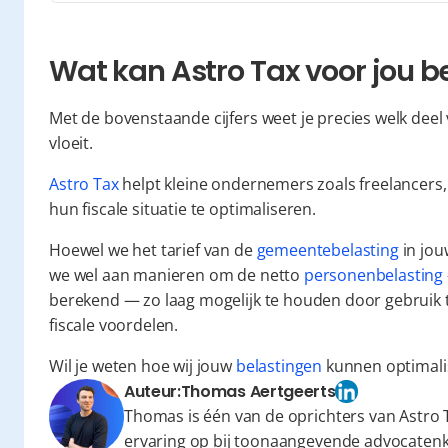
Wat kan Astro Tax voor jou 
Met de bovenstaande cijfers weet je precies welk deel 
vloeit.
Astro Tax
 helpt kleine ondernemers zoals freelancers
hun fiscale situatie te optimaliseren.
Hoewel we het tarief van de 
gemeentebelasting
 in jo
we wel aan manieren om de netto 
personenbelasting
berekend — zo laag mogelijk te houden door gebruik t
fiscale voordelen.
Wil je weten hoe wij jouw 
belastingen
 kunnen optimali
Auteur:
Thomas Aertgeerts
Thomas is één van de oprichters van Astro T
ervaring op bij toonaangevende advocaten