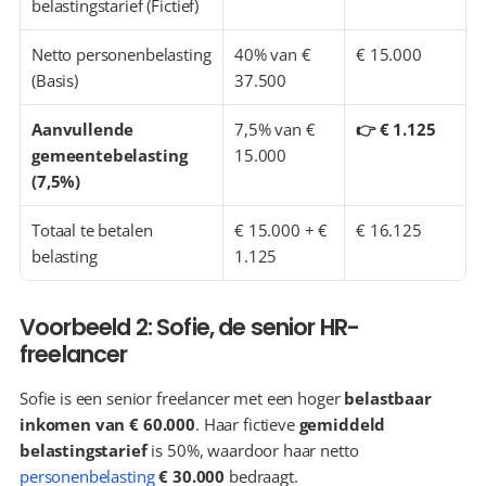
belastingstarief (Fictief)
Netto personenbelasting 
40% van € 
€ 15.000
(Basis)
37.500
Aanvullende 
7,5% van € 
👉 € 1.125
gemeentebelasting 
15.000
(7,5%)
Totaal te betalen 
€ 15.000 + € 
€ 16.125
belasting
1.125
Voorbeeld 2: Sofie, de senior HR-
freelancer
Sofie is een senior freelancer met een hoger 
belastbaar 
inkomen van € 60.000
. Haar fictieve 
gemiddeld 
belastingstarief
 is 50%, waardoor haar netto 
personenbelasting
€ 30.000
 bedraagt.