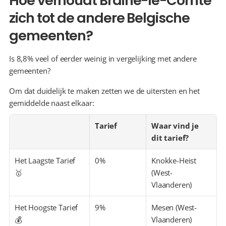
Hoe verhoudt Braine-le-Comte 
zich tot de andere Belgische 
gemeenten?
Is 8,8% veel of eerder weinig in vergelijking met andere 
gemeenten?
Om dat duidelijk te maken zetten we de uitersten en het 
gemiddelde naast elkaar:
Tarief
Waar vind je 
dit tarief?
Het Laagste Tarief 
0%
Knokke-Heist 
🥇
(West-
Vlaanderen)
Het Hoogste Tarief 
9%
Mesen (West-
💰
Vlaanderen)