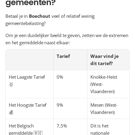
gemeenten?
Betaal je in 
Boechout
 veel of relatief weinig 
gemeentebelasting?
Om je een duidelijker beeld te geven, zetten we de extremen 
en het gemiddelde naast elkaar:
Tarief
Waar vind je 
dit tarief?
Het Laagste Tarief 
0%
Knokke-Heist 
🥇
(West-
Vlaanderen)
Het Hoogste Tarief 
9%
Mesen (West-
💰
Vlaanderen)
Het Belgisch 
7,5%
Dit is het 
gemiddelde 🇧🇪
nationale 