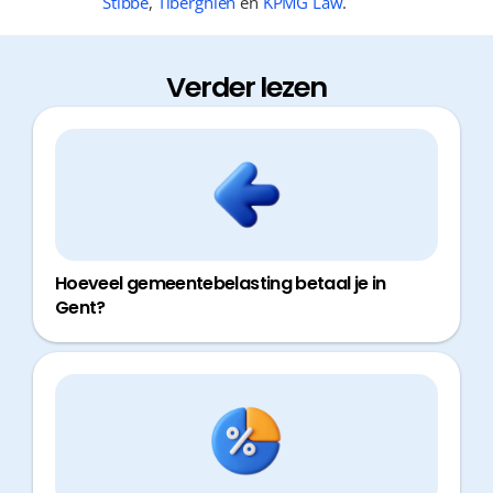
Stibbe
,
Tiberghien
en
KPMG Law
.
Verder lezen
Hoeveel gemeentebelasting betaal je in
Gent?