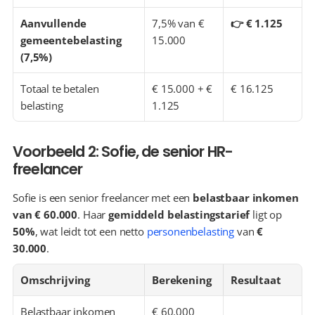
Aanvullende 
7,5% van € 
👉 € 1.125
gemeentebelasting 
15.000
(7,5%)
Totaal te betalen 
€ 15.000 + € 
€ 16.125
belasting
1.125
Voorbeeld 2: Sofie, de senior HR-
freelancer
Sofie is een senior freelancer met een 
belastbaar inkomen 
van € 60.000
. Haar 
gemiddeld belastingstarief
 ligt op 
50%
, wat leidt tot een netto 
personenbelasting
 van 
€ 
30.000
.
Omschrijving
Berekening
Resultaat
Belastbaar inkomen
€ 60.000