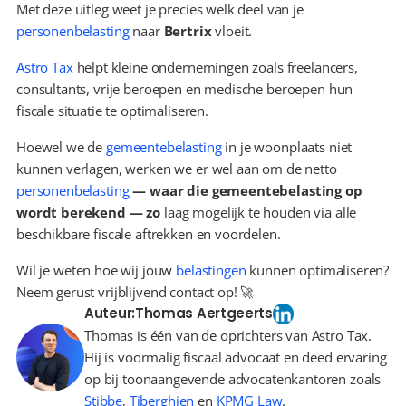
Met deze uitleg weet je precies welk deel van je 
personenbelasting
 naar 
Bertrix
 vloeit.
Astro Tax
 helpt kleine ondernemingen zoals freelancers, 
consultants, vrije beroepen en medische beroepen hun 
fiscale situatie te optimaliseren.
Hoewel we de 
gemeentebelasting
 in je woonplaats niet 
kunnen verlagen, werken we er wel aan om de netto 
personenbelasting
 — waar die gemeentebelasting op 
wordt berekend — zo 
laag mogelijk te houden via alle 
beschikbare fiscale aftrekken en voordelen.
Wil je weten hoe wij jouw 
belastingen
 kunnen optimaliseren? 
Neem gerust vrijblijvend contact op! 🚀
Auteur:
Thomas Aertgeerts
Thomas is één van de oprichters van Astro Tax.
Hij is voormalig fiscaal advocaat en deed ervaring
op bij toonaangevende advocatenkantoren zoals
Stibbe
,
Tiberghien
en
KPMG Law
.