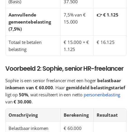
(Basis)
37.500
Aanvullende 
7,5% van € 
👉 € 1.125
gemeentebelasting 
15.000
(7,5%)
Totaal te betalen 
€ 15.000 + € 
€ 16.125
belasting
1.125
Voorbeeld 2: Sophie, senior HR-freelancer
Sophie is een senior freelancer met een hoger 
belastbaar 
inkomen van € 60.000
. Haar 
gemiddeld belastingstarief
ligt op 
50%
, wat resulteert in een netto 
personenbelasting
van 
€ 30.000
.
Omschrijving
Berekening
Resultaat
Belastbaar inkomen
€ 60.000