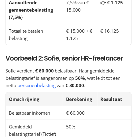
Aanvullende 
7,5% van € 
👉 € 1.125
gemeentebelasting 
15.000
(7,5%)
Totaal te betalen 
€ 15.000 + € 
€ 16.125
belasting
1.125
Voorbeeld 2: Sofie, senior HR-freelancer
Sofie verdient 
€ 60.000
 belastbaar. Haar gemiddelde 
belastingtarief is aangenomen op 
50%
, wat leidt tot een 
netto 
personenbelasting
 van 
€ 30.000
.
Omschrijving
Berekening
Resultaat
Belastbaar inkomen
€ 60.000
Gemiddeld 
50%
belastingstarief (Fictief)