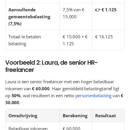
Aanvullende 
7,5% van € 
👉 € 1.125
gemeentebelasting 
15.000
(7,5%)
Totaal te betalen 
€ 15.000 + € 
€ 16.125
belasting
1.125
Voorbeeld 2: Laura, de senior HR-
freelancer
Laura is een senior freelancer met een hoger belastbaar 
inkomen van 
€ 60.000
. Haar gemiddeld belastingtarief ligt 
op 
50%
, wat resulteert in een netto 
personenbelasting
 van 
€ 
30.000
.
Omschrijving
Berekening
Resultaat
Belastbaar inkomen
€ 60.000