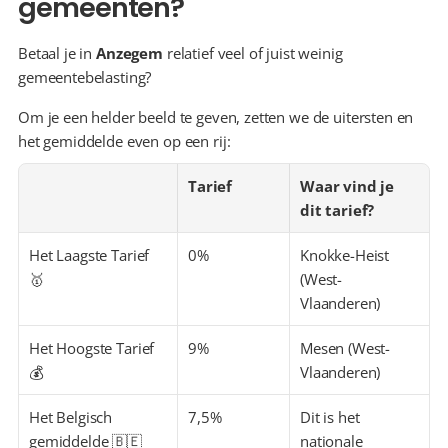
gemeenten?
Betaal je in 
Anzegem
 relatief veel of juist weinig 
gemeentebelasting?
Om je een helder beeld te geven, zetten we de uitersten en 
het gemiddelde even op een rij:
Tarief
Waar vind je 
dit tarief?
Het Laagste Tarief 
0%
Knokke-Heist 
🥇
(West-
Vlaanderen)
Het Hoogste Tarief 
9%
Mesen (West-
💰
Vlaanderen)
Het Belgisch 
7,5%
Dit is het 
gemiddelde 🇧🇪
nationale 