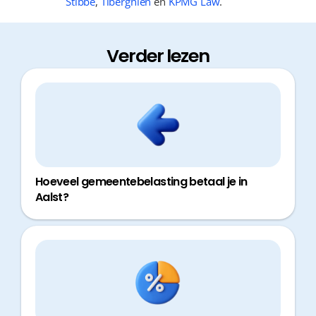
Stibbe
,
Tiberghien
en
KPMG Law
.
Verder lezen
Hoeveel gemeentebelasting betaal je in
Aalst?