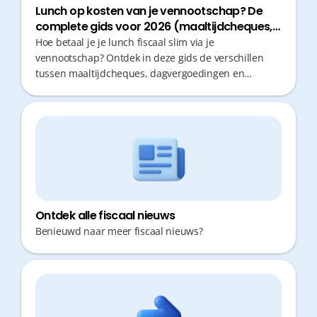
Lunch op kosten van je vennootschap? De
complete gids voor 2026 (maaltijdcheques,
dagvergoedingen en restaurantkosten)
Hoe betaal je je lunch fiscaal slim via je
vennootschap? Ontdek in deze gids de verschillen
tussen maaltijdcheques, dagvergoedingen en
restaurantkosten in 2026, inclusief voorwaarden,
fiscale voordelen en praktische tips voor
zelfstandigen.
Ontdek alle fiscaal nieuws
Benieuwd naar meer fiscaal nieuws?