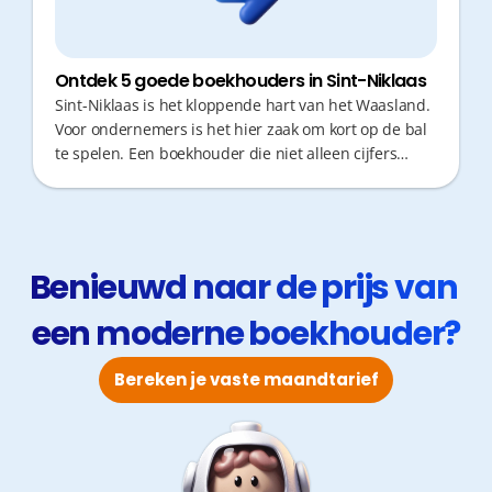
Ontdek 5 goede boekhouders in Sint-Niklaas
Sint-Niklaas is het kloppende hart van het Waasland.
Voor ondernemers is het hier zaak om kort op de bal
te spelen. Een boekhouder die niet alleen cijfers
verwerkt maar ook proactief meedenkt, is goud
waard. Je wil geen tijd verliezen in de file of wachten
op antwoorden, maar snel en efficiënt fiscaal advies
krijgen om je zaak te doen groeien.
Benieuwd naar de prijs van 
een moderne boekhouder?
Bereken je vaste maandtarief