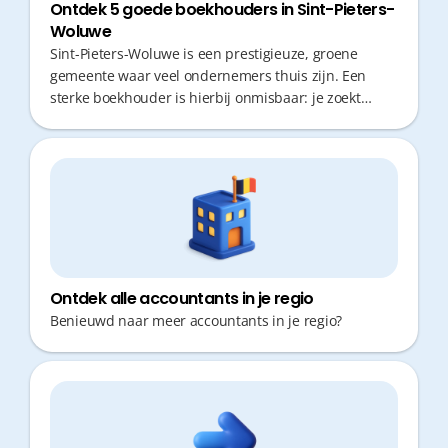
Ontdek 5 goede boekhouders in Sint-Pieters-
Woluwe
Sint-Pieters-Woluwe is een prestigieuze, groene
gemeente waar veel ondernemers thuis zijn. Een
sterke boekhouder is hierbij onmisbaar: je zoekt
fiscaal topadvies en snelle responstijden, zonder
kostbare uren te verliezen in het Brusselse verkeer.
De juiste partner ontzorgt je volledig, zodat jij je kan
focussen op de groei van je zaak.
Ontdek alle accountants in je regio
Benieuwd naar meer accountants in je regio?