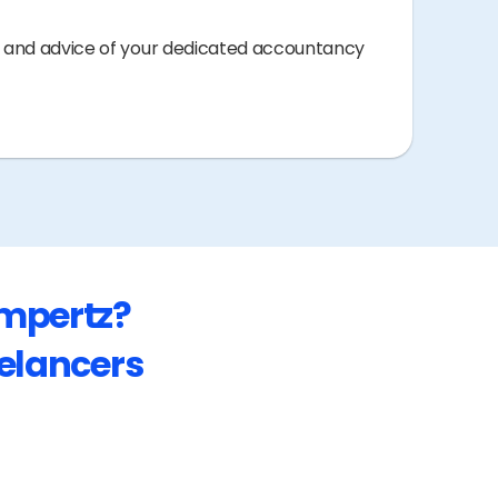
e and advice of your dedicated accountancy
umpertz
?
eelancers