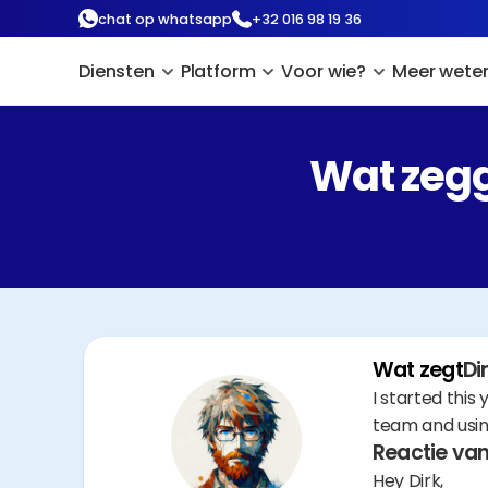
chat op whatsapp
+32 016 98 19 36
Diensten
Platform
Voor wie?
Meer wete
Wat zegg
Wat zegt
Di
I started this
team and using
Reactie van
Hey Dirk,