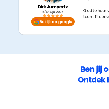
Dirk Jumpertz
Glad to hear 
5/5
- 
6 jul 2025
team. I'll co
Bekijk op google
Ben jij 
Ontdek 