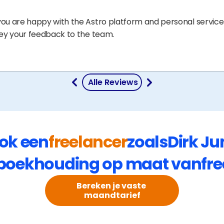
you are happy with the Astro platform and personal servic
nvey your feedback to the team.
 Alle Reviews
ook een
freelancer
zoals
Dirk J
boekhouding op maat van
fr
Bereken je vaste 
maandtarief