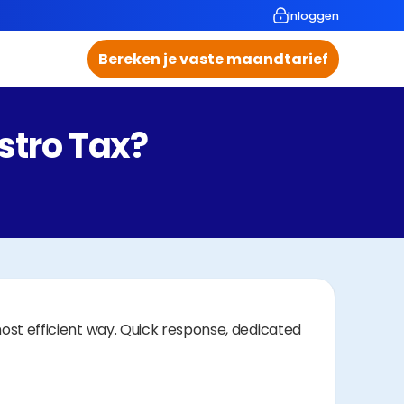
Inloggen
Bereken je vaste maandtarief
stro Tax?
most efficient way. Quick response, dedicated