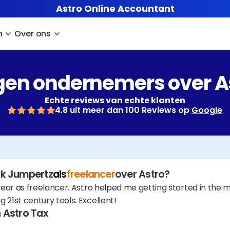
Astro Online Accountant
n
Over ons
en ondernemers over A
Echte reviews van echte klanten
4.8 uit meer dan 100 Reviews op 
Google
rk Jumpertz
als
freelancer
over Astro?
 year as freelancer. Astro helped me getting started in the 
 21st century tools. Excellent!
 Astro Tax