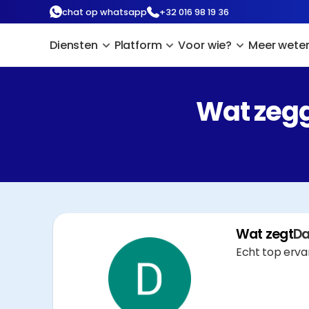
chat op whatsapp
+32 016 98 19 36
Diensten
Platform
Voor wie?
Meer wete
Wat zegg
Wat zegt
Da
Echt top erva