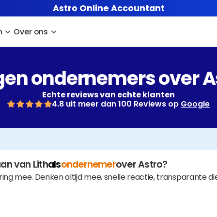
Astro Online Accountant
n
Over ons
en ondernemers over A
Echte reviews van echte klanten
4.8 uit meer dan 100 Reviews op 
Google
an van Lith
als
ondernemer
over Astro?
ring mee. Denken altijd mee, snelle reactie, transparante di