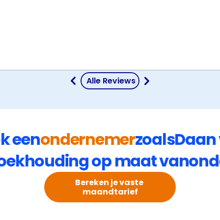
 Alle Reviews
ok een
ondernemer
zoals
Daan 
oekhouding op maat van
ond
Bereken je vaste 
maandtarief