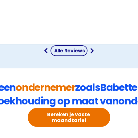
 Alle Reviews
 een
ondernemer
zoals
Babette
oekhouding op maat van
ond
Bereken je vaste 
maandtarief