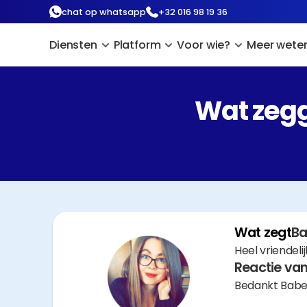
chat op whatsapp
+32 016 98 19 36
Diensten
Platform
Voor wie?
Meer wete
Wat zegg
Wat zegt
Ba
Heel vriendelij
Reactie van
Bedankt Babet