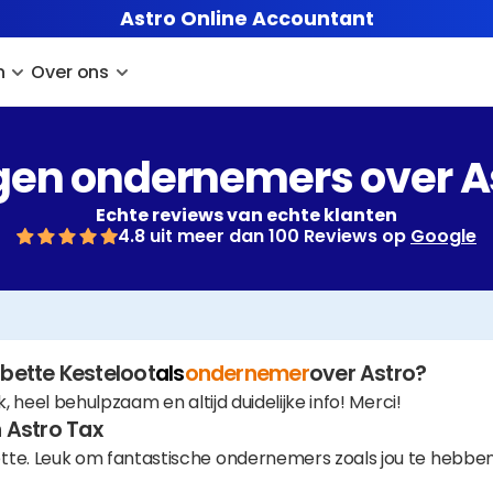
Astro Online Accountant
n
Over ons
en ondernemers over A
Echte reviews van echte klanten
4.8 uit meer dan 100 Reviews op 
Google
bette Kesteloot
als
ondernemer
over Astro?
k, heel behulpzaam en altijd duidelijke info! Merci!
 Astro Tax
te. Leuk om fantastische ondernemers zoals jou te hebben 