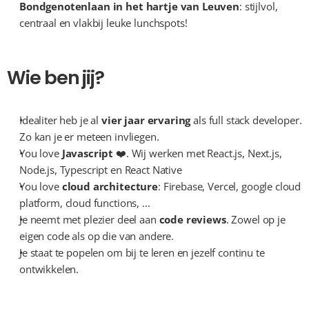
Bondgenotenlaan in het hartje van Leuven
: stijlvol, 
centraal en vlakbij leuke lunchspots! 
Wie ben jij?
Idealiter heb je al 
vier jaar ervaring
 als full stack developer. 
Zo kan je er meteen invliegen.
You love 
Javascript
 ❤️. Wij werken met React.js, Next.js, 
Node.js, Typescript en React Native
You love 
cloud architecture
: Firebase, Vercel, google cloud 
platform, cloud functions, ...
Je neemt met plezier deel aan 
code reviews
. Zowel op je 
eigen code als op die van andere.
Je staat te popelen om bij te leren en jezelf continu te 
ontwikkelen.