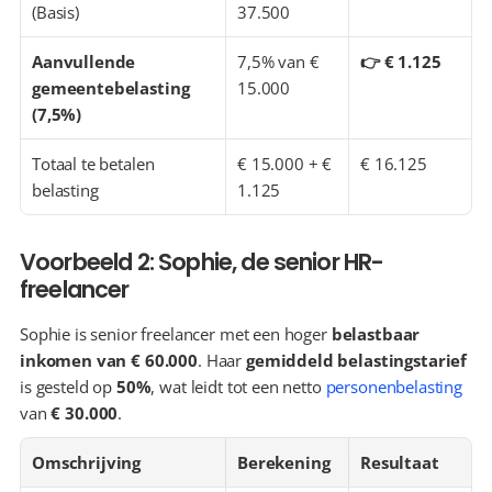
(Basis)
37.500
Aanvullende 
7,5% van € 
👉 € 1.125
gemeentebelasting 
15.000
(7,5%)
Totaal te betalen 
€ 15.000 + € 
€ 16.125
belasting
1.125
Voorbeeld 2: Sophie, de senior HR-
freelancer
Sophie is senior freelancer met een hoger 
belastbaar 
inkomen van € 60.000
. Haar 
gemiddeld belastingstarief
is gesteld op 
50%
, wat leidt tot een netto 
personenbelasting
van 
€ 30.000
.
Omschrijving
Berekening
Resultaat