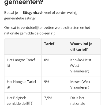
gemeenten?
Betaal je in 
Bütgenbach
 veel of eerder weinig 
gemeentebelasting?
Om dat te verduidelijken zetten we de uitersten en het 
nationale gemiddelde op een rij:
Tarief
Waar vind je 
dit tarief?
Het Laagste Tarief 
0%
Knokke-Heist 
🥇
(West-
Vlaanderen)
Het Hoogste Tarief 
9%
Mesen (West-
💰
Vlaanderen)
Het Belgisch 
7,5%
Dit is het 
gemiddelde 🇧🇪
nationale 