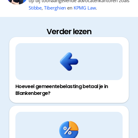
op bij toonaangevende advocatenkantoren zoals
Stibbe
,
Tiberghien
en
KPMG Law
.
Verder lezen
Hoeveel gemeentebelasting betaal je in
Blankenberge?