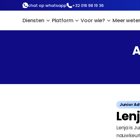
chat op whatsapp
+32 016 98 19 36
Diensten
Platform
Voor wie?
Meer wete
A
Junior Ad
Lenj
Lenja is J
nauwkeuri