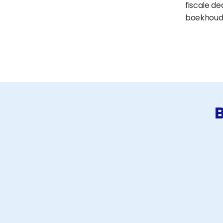
fiscale dea
boekhoudo
B